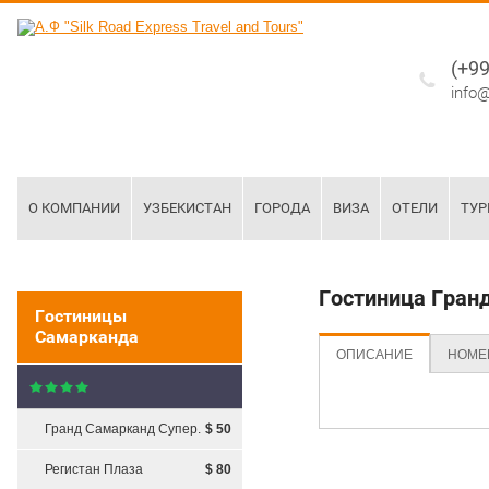
(+99
info@
О КОМПАНИИ
УЗБЕКИСТАН
ГОРОДА
ВИЗА
ОТЕЛИ
ТУ
15/09/15
Примерный заголовок
Гостиница Гран
анонса новостей в три
Гостиницы
строки при наведении
Самарканда
Сайт наполнен тестовой
ОПИСАНИЕ
НОМЕ
информацией. Вам
необходимо самостоятельно
заменить ее на другую
Гранд Самарканд Супер.
$ 50
10/09/15
Регистан Плаза
$ 80
Примерный заголовок