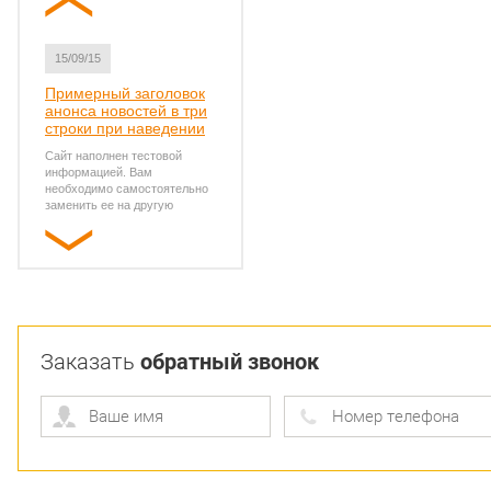
заменить ее на другую
15/09/15
Примерный заголовок
анонса новостей в три
строки при наведении
Сайт наполнен тестовой
информацией. Вам
необходимо самостоятельно
заменить ее на другую
10/09/15
Примерный заголовок
анонса новостей в три
строки при наведении
Сайт наполнен тестовой
Заказать
обратный звонок
информацией. Вам
необходимо самостоятельно
заменить ее на другую