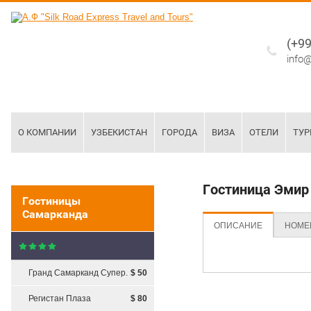
(+99
info@
О КОМПАНИИ
УЗБЕКИСТАН
ГОРОДА
ВИЗА
ОТЕЛИ
ТУ
15/09/15
Примерный заголовок
Гостиница Эмир
анонса новостей в три
Гостиницы
строки при наведении
Самарканда
Сайт наполнен тестовой
ОПИСАНИЕ
НОМЕ
информацией. Вам
необходимо самостоятельно
заменить ее на другую
Гранд Самарканд Супер.
$ 50
10/09/15
Регистан Плаза
$ 80
Примерный заголовок