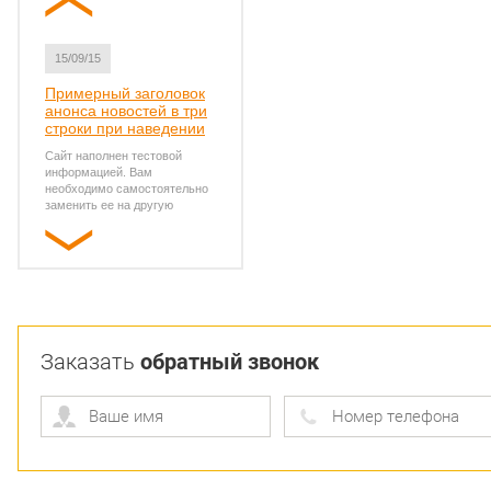
заменить ее на другую
15/09/15
Примерный заголовок
анонса новостей в три
строки при наведении
Сайт наполнен тестовой
информацией. Вам
необходимо самостоятельно
заменить ее на другую
10/09/15
Примерный заголовок
анонса новостей в три
строки при наведении
Сайт наполнен тестовой
Заказать
обратный звонок
информацией. Вам
необходимо самостоятельно
заменить ее на другую